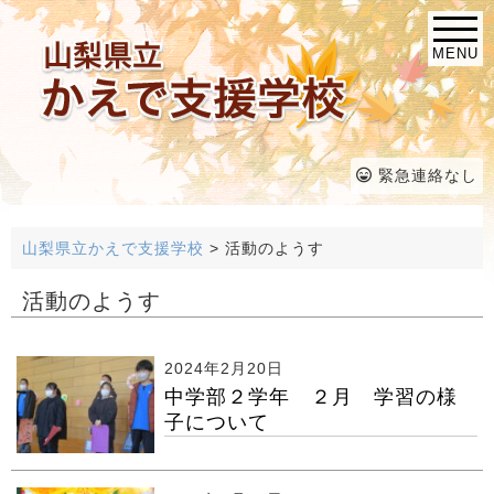
MENU
緊急連絡なし
山梨県立かえで支援学校
>
活動のようす
活動のようす
2024年2月20日
中学部２学年 ２月 学習の様
子について