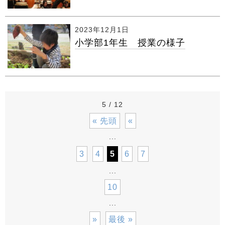
2023年12月1日
小学部1年生 授業の様子
5 / 12
« 先頭
«
...
3
4
5
6
7
...
10
...
»
最後 »